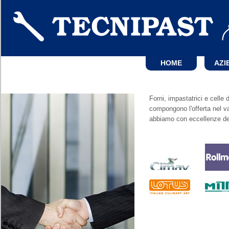
HOME
AZI
Forni, impastatrici e celle
compongono l'offerta nel va
abbiamo con eccellenze dell